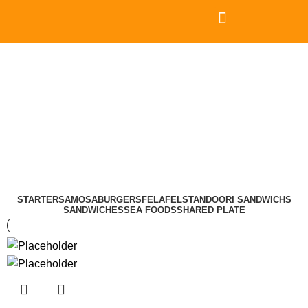
MENU
STARTER
SAMOSA
BURGERS
FELAFELS
TANDOORI SANDWICHS
SANDWICHES
SEA FOODS
SHARED PLATE