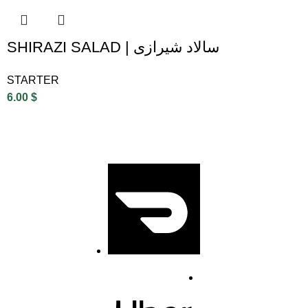
SHIRAZI SALAD | سالاد شیرازی
STARTER
6.00
$
1431 Marine
Drive, North
Vancouver V7P1T
5
(778) 504 2004
Doordash
info@abadan.ca